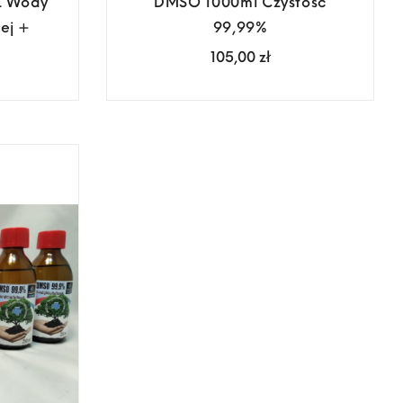
L Wody
DMSO 1000ml Czystość
ej +
99,99%
Cena
105,00 zł